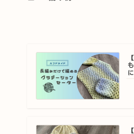
【
も
に
【