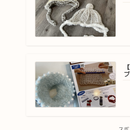
【
ブ
スポ