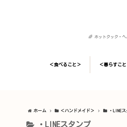
🌈 ホットクック・
＜食べること＞
＜暮らすこと
ホーム
＜ハンドメイド＞
・LINE
・LINEスタンプ