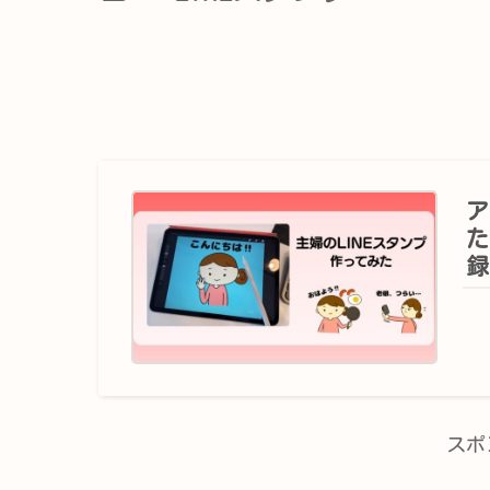
ア
た
録
スポ