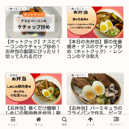
＜食べること＞
＜食べること＞
【ホットクック】ナスとベ
【本日の夫弁当】豚の生姜
ーコンのケチャップ炒め｜
焼き・ナスのケチャップ炒
お弁当の副菜にぴったり！
め（ホットクック）・レン
切って入れるだけ
コンのマヨ和え
・お弁当
＜食べること＞
【お弁当】巻くだけ簡単！
【お弁当】バーミキュラの
しめじの豚肉巻き弁当｜副
フライパンで作る、ピーマ
菜は小松菜のナムル＆レン
ンの肉詰め弁当
コンきんぴら
メニュー
ホーム
検索
トップ
サイドバー