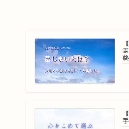
【
ま
終
【
手