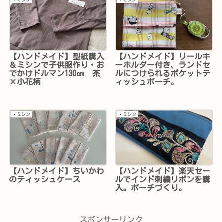
【ハンドメイド】型紙購入
【ハンドメイド】リールキ
＆ミシンで子供服作り・お
ーホルダー付き、ランドセ
でかけドルマン130㎝ 茶
ルにつけられるポケットテ
×小花柄
ィッシュポーチ。
・ミシン
・ミシン
【ハンドメイド】ちいかわ
【ハンドメイド】楽天セー
のティッシュケース
ルでインド刺繍リボンを購
入。ポーチづくり。
スポンサーリンク