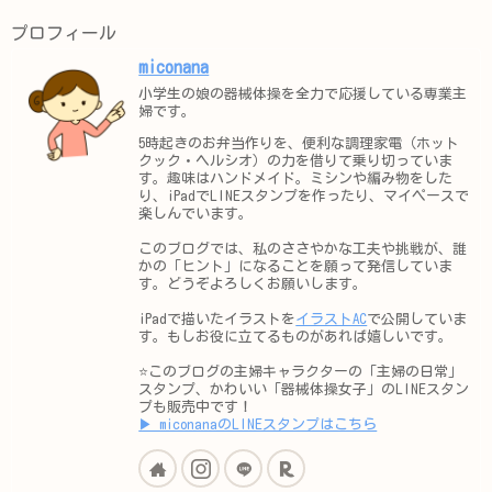
プロフィール
miconana
小学生の娘の器械体操を全力で応援している専業主
婦です。
5時起きのお弁当作りを、便利な調理家電（ホット
クック・ヘルシオ）の力を借りて乗り切っていま
す。趣味はハンドメイド。ミシンや編み物をした
り、iPadでLINEスタンプを作ったり、マイペースで
楽しんでいます。
このブログでは、私のささやかな工夫や挑戦が、誰
かの「ヒント」になることを願って発信していま
す。どうぞよろしくお願いします。
iPadで描いたイラストを
イラストAC
で公開していま
す。もしお役に立てるものがあれば嬉しいです。
⭐️このブログの主婦キャラクターの「主婦の日常」
スタンプ、かわいい「器械体操女子」のLINEスタン
プも販売中です！
▶︎ miconanaのLINEスタンプはこちら