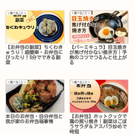
＜食べること＞
＜食べること＞
【お弁当の副菜】ちくわき
【バーミキュラ】目玉焼き
ゅうり｜超簡単・お弁当に
が焦げ付かない焼き方｜予
ぴったり！5分でできる副
熱のコツでつるんと仕上が
菜
る
＜食べること＞
＜食べること＞
本日のお弁当・自分弁当と
【お弁当】ホットクックで
我が家のお弁当箱事情
鶏の照り焼き｜副菜はごぼ
うサラダ＆アスパラ炒めで
時短