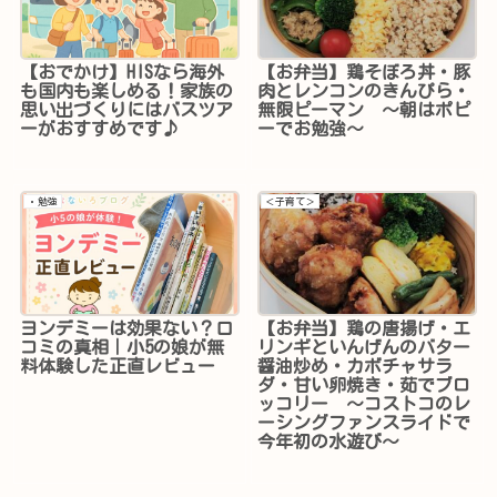
【おでかけ】HISなら海外
【お弁当】鶏そぼろ丼・豚
も国内も楽しめる！家族の
肉とレンコンのきんぴら・
思い出づくりにはバスツア
無限ピーマン ～朝はポピ
ーがおすすめです♪
ーでお勉強～
・勉強
＜子育て＞
ヨンデミーは効果ない？口
【お弁当】鶏の唐揚げ・エ
コミの真相｜小5の娘が無
リンギといんげんのバター
料体験した正直レビュー
醤油炒め・カボチャサラ
ダ・甘い卵焼き・茹でブロ
ッコリー ～コストコのレ
ーシングファンスライドで
今年初の水遊び～