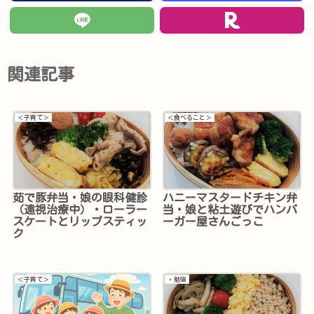
関連記事
＜子育て＞
＜食べること＞
茹で豚弁当・娘の眼科健診
ハニーマスタードチキン弁
（遠視治療中）・ローラー
当・娘と粘土遊びでハンバ
スケートとリップスティッ
ーガー屋さんごっこ
ク
＜子育て＞
・勉強