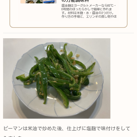
の万能調味料
醤油麹はヨーグルトメーカーなら60℃・
6時間のほったらかしで簡単に作れま
す。材料は米麹・水・醤油の3つだけ。
作り方の手順と、エリンギの蒸し物やほ
うれん草和えなど、加熱してもそのまま
でも美味しい我が家の使い方をご紹介し
ます。
ピーマンは米油で炒めた後、仕上げに塩麹で味付けをして