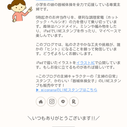
小学生の娘の器械体操を全力で応援している専業主
婦です。
5時起きのお弁当作りを、便利な調理家電（ホット
クック・ヘルシオ）の力を借りて乗り切っていま
す。趣味はハンドメイド。ミシンや編み物をした
り、iPadでLINEスタンプを作ったり、マイペースで
楽しんでいます。
このブログでは、私のささやかな工夫や挑戦が、誰
かの「ヒント」になることを願って発信していま
す。どうぞよろしくお願いします。
iPadで描いたイラストを
イラストAC
で公開していま
す。もしお役に立てるものがあれば嬉しいです。
⭐️このブログの主婦キャラクターの「主婦の日常」
スタンプ、かわいい「器械体操女子」のLINEスタン
プも販売中です！
▶︎ miconanaのLINEスタンプはこちら
＼いつもありがとうございます‼︎／