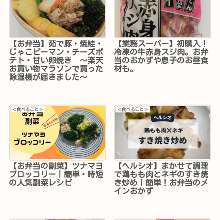
【お弁当】茹で豚・焼鮭・
【業務スーパー】初購入！
じゃこピーマン・チーズポ
冷凍の牛赤身スジ肉。お弁
テト・甘い卵焼き ～楽天
当のおかずや息子のお昼食
お買い物マラソンで買った
材も。
除湿機が届きました～
＜食べること＞
＜食べること＞
【お弁当の副菜】ツナマヨ
【ヘルシオ】まかせて調理
ブロッコリー｜簡単・時短
で鶏もも肉とネギのすき焼
の人気副菜レシピ
き炒め｜簡単！お弁当のメ
インおかず