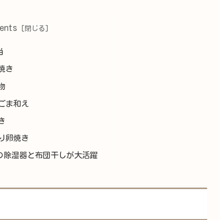
ents
当
焼き
物
ごま和え
き
り卵焼き
の除湿器と布団干しが大活躍