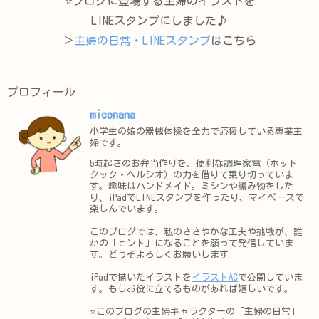
⭐️ブログに登場する主婦のイラストを
LINEスタンプにしました♪
＞
主婦の日常・LINEスタンプ
はこちら
プロフィール
miconana
小学生の娘の器械体操を全力で応援している専業主
婦です。
5時起きのお弁当作りを、便利な調理家電（ホット
クック・ヘルシオ）の力を借りて乗り切っていま
す。趣味はハンドメイド。ミシンや編み物をした
り、iPadでLINEスタンプを作ったり、マイペースで
楽しんでいます。
このブログでは、私のささやかな工夫や挑戦が、誰
かの「ヒント」になることを願って発信していま
す。どうぞよろしくお願いします。
iPadで描いたイラストを
イラストAC
で公開していま
す。もしお役に立てるものがあれば嬉しいです。
⭐️このブログの主婦キャラクターの「主婦の日常」