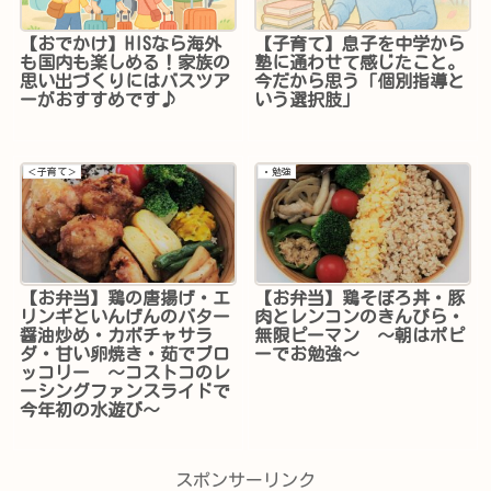
【おでかけ】HISなら海外
【子育て】息子を中学から
も国内も楽しめる！家族の
塾に通わせて感じたこと。
思い出づくりにはバスツア
今だから思う「個別指導と
ーがおすすめです♪
いう選択肢」
＜子育て＞
・勉強
【お弁当】鶏の唐揚げ・エ
【お弁当】鶏そぼろ丼・豚
リンギといんげんのバター
肉とレンコンのきんぴら・
醤油炒め・カボチャサラ
無限ピーマン ～朝はポピ
ダ・甘い卵焼き・茹でブロ
ーでお勉強～
ッコリー ～コストコのレ
ーシングファンスライドで
今年初の水遊び～
スポンサーリンク