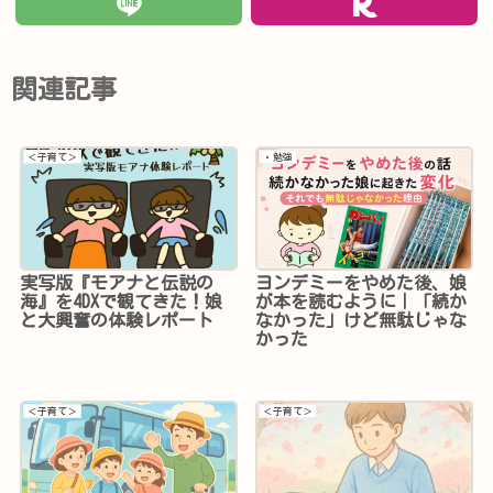
関連記事
＜子育て＞
・勉強
実写版『モアナと伝説の
ヨンデミーをやめた後、娘
海』を4DXで観てきた！娘
が本を読むように｜「続か
と大興奮の体験レポート
なかった」けど無駄じゃな
かった
＜子育て＞
＜子育て＞