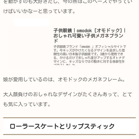
を動かすのも大好きだし、今の所はこのペースでやってい
けばいいかなーと思っています。
子供眼鏡｜omodok [オモドック]｜
おしゃれ可愛い子供メガネブラン
ド
子供眼鏡ブランド「omodok 」オフィシャルサイトで
す。今キッズがかけたくなるデザインを追求した信
頼性の高い日本製子供眼鏡です。3歳から使用でき
る、かけるだけでおしゃれ度がアップするオトナデ
ザインに、キッズならではの動きに対する機能性を
プラスしました。
娘が愛用しているのは、オモドックのメガネフレーム。
大人顔負けのおしゃれなデザインがたくさんあって、とて
も気に入っています。
ローラースケートとリップスティック