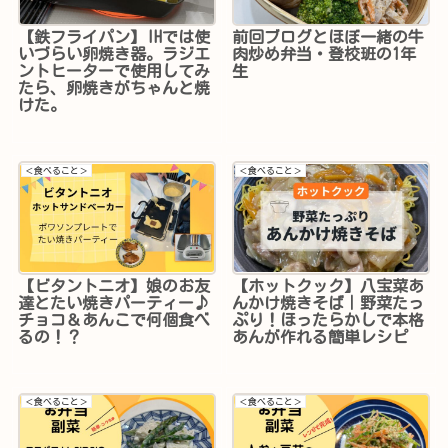
【鉄フライパン】IHでは使
前回ブログとほぼ一緒の牛
いづらい卵焼き器。ラジエ
肉炒め弁当・登校班の1年
ントヒーターで使用してみ
生
たら、卵焼きがちゃんと焼
けた。
＜食べること＞
＜食べること＞
【ビタントニオ】娘のお友
【ホットクック】八宝菜あ
達とたい焼きパーティー♪
んかけ焼きそば｜野菜たっ
チョコ＆あんこで何個食べ
ぷり！ほったらかしで本格
るの！？
あんが作れる簡単レシピ
＜食べること＞
＜食べること＞