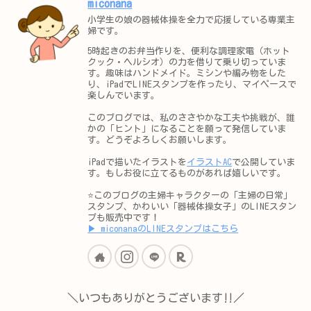
miconana
小学生の娘の器械体操を全力で応援している専業主
婦です。
5時起きのお弁当作りを、便利な調理家電（ホット
クック・ヘルシオ）の力を借りて乗り切っていま
す。趣味はハンドメイド。ミシンや編み物をした
り、iPadでLINEスタンプを作ったり、マイペースで
楽しんでいます。
このブログでは、私のささやかな工夫や挑戦が、誰
かの「ヒント」になることを願って発信していま
す。どうぞよろしくお願いします。
iPadで描いたイラストを
イラストAC
で公開していま
す。もしお役に立てるものがあれば嬉しいです。
⭐️このブログの主婦キャラクターの「主婦の日常」
スタンプ、かわいい「器械体操女子」のLINEスタン
プも販売中です！
▶︎ miconanaのLINEスタンプはこちら
＼いつもありがとうございます‼︎／