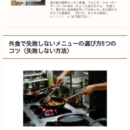
我が家の愛用キッチン家電、ヘルシオ・ウォーター
オーブン AX-RA20（ちょっと前のモデル） を使っ
て、揚げない油淋鶏を作ってみました。夫と娘から
もらった感想は、「何これ、めっちゃ美味し
い！！！」 ✔ 油で揚げない...
外食で失敗しないメニューの選び方5つの
コツ（失敗しない方法）