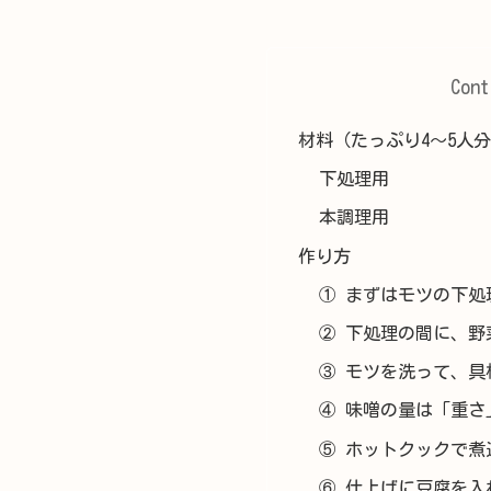
Cont
材料（たっぷり4〜5人
下処理用
本調理用
作り方
① まずはモツの下処
② 下処理の間に、野
③ モツを洗って、具
④ 味噌の量は「重さ
⑤ ホットクックで煮
⑥ 仕上げに豆腐を入