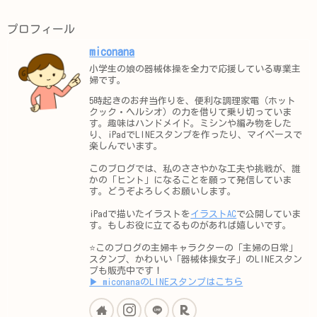
プロフィール
miconana
小学生の娘の器械体操を全力で応援している専業主
婦です。
5時起きのお弁当作りを、便利な調理家電（ホット
クック・ヘルシオ）の力を借りて乗り切っていま
す。趣味はハンドメイド。ミシンや編み物をした
り、iPadでLINEスタンプを作ったり、マイペースで
楽しんでいます。
このブログでは、私のささやかな工夫や挑戦が、誰
かの「ヒント」になることを願って発信していま
す。どうぞよろしくお願いします。
iPadで描いたイラストを
イラストAC
で公開していま
す。もしお役に立てるものがあれば嬉しいです。
⭐️このブログの主婦キャラクターの「主婦の日常」
スタンプ、かわいい「器械体操女子」のLINEスタン
プも販売中です！
▶︎ miconanaのLINEスタンプはこちら