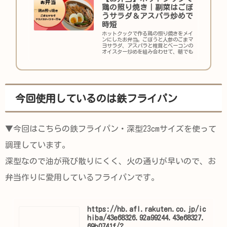
鶏の照り焼き｜副菜はごぼ
うサラダ＆アスパラ炒めで
時短
ホットクックで作る鶏の照り焼きをメイ
ンにしたお弁当。ごぼうと人参のごまマ
ヨサラダ、アスパラと椎茸とベーコンの
オイスター炒めを組み合わせて、朝でも
時短で3品完成。作り置きもできて夜ご
はんもラクに。
今回使用しているのは鉄フライパン
▼今回はこちらの鉄フライパン・深型23cmサイズを使って
調理しています。
深型なので油が飛び散りにくく、火の通りが早いので、お
弁当作りに愛用しているフライパンです。
https://hb.afl.rakuten.co.jp/ic
hiba/43e68326.92a99244.43e68327.
69b0741f/?