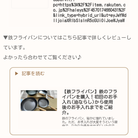
pc=https%3A%2F%2Fitem.rakuten.c
o.jp%2Fhaleys%2F4570174660431%2F
&link_type=hybrid_url&ut=eyJwYWd
lIjoiaXRlbSIsInR5cGUiOiJoeWJyaW
RfdXJsIiwic2l6ZSI6IjI0MHgyNDAiLC
JuYW0iOjEsIm5hbXAiOiJyaWdodCIsI
mNvbSI6MSwiY29tcCI6ImRvd24iLCJwc
▼鉄フライパンについてはこちら記事で詳しくレビューし
mljZSI6MCwiYm9yIjoxLCJjb2wiOjEsI
mJidG4iOjEsInByb2QiOjAsImFtcCI6
ています。
ZmFsc2V9
よかったら合わせてご覧ください♪
【鉄フライパン】鉄のフラ
イパンを購入！初回のお手
入れ(油ならし)から使用
後のお手入れまでをご紹
介。
鉄のフライパン、秘かに憧れていまし
た。ただ、お手入れが大変そうという理
由で、なかなか手を出せずにいたので
す。しかし、ここのところ、愛用してい
たマイヤーのフライパンや卵焼き器が揃
って焦げ付くようになってしまいまし