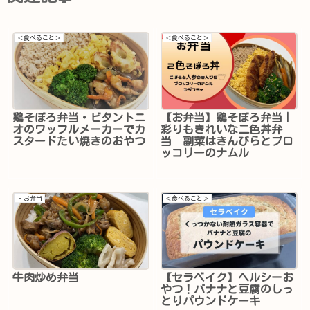
＜食べること＞
＜食べること＞
鶏そぼろ弁当・ビタントニ
【お弁当】鶏そぼろ弁当｜
オのワッフルメーカーでカ
彩りもきれいな二色丼弁
スタードたい焼きのおやつ
当 副菜はきんぴらとブロ
ッコリーのナムル
・お弁当
＜食べること＞
牛肉炒め弁当
【セラベイク】ヘルシーお
やつ！バナナと豆腐のしっ
とりパウンドケーキ