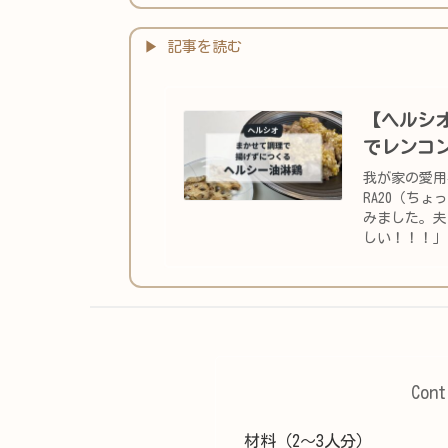
【ヘルシ
でレンコ
我が家の愛用
RA20（ち
みました。夫
しい！！！」
Cont
材料（2〜3人分）