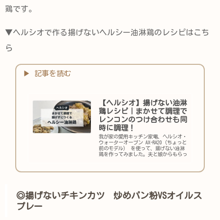
鶏です。
▼ヘルシオで作る揚げないヘルシー油淋鶏のレシピはこち
ら
【ヘルシオ】揚げない油淋
鶏レシピ｜まかせて調理で
レンコンのつけ合わせも同
時に調理！
我が家の愛用キッチン家電、ヘルシオ・
ウォーターオーブン AX-RA20（ちょっと
前のモデル） を使って、揚げない油淋
鶏を作ってみました。夫と娘からもらっ
た感想は、「何これ、めっちゃ美味し
い！！！」 ✔ 油で揚げない...
◎揚げないチキンカツ 炒めパン粉VSオイルス
プレー